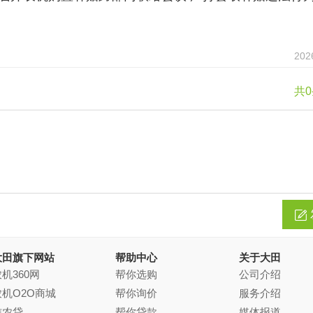
202
共
大田旗下网站
帮助中心
关于大田
机360网
帮你选购
公司介绍
农机O2O商城
帮你询价
服务介绍
信农贷
帮你贷款
媒体报道