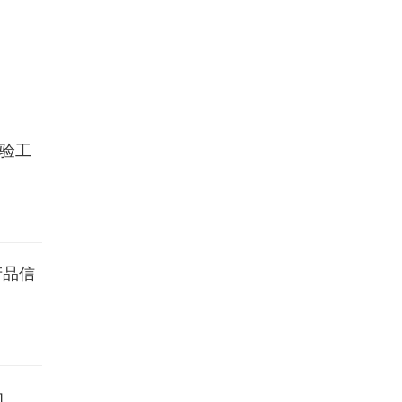
验工
6-08-06
产品信
6-08-06
为