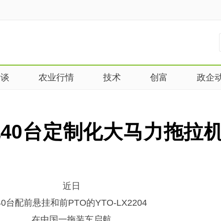
杂谈
农业行情
技术
创富
政企
40台定制化大马力拖拉
近日
40台配前悬挂和前PTO的YTO-LX2204
在中国一拖装车启航