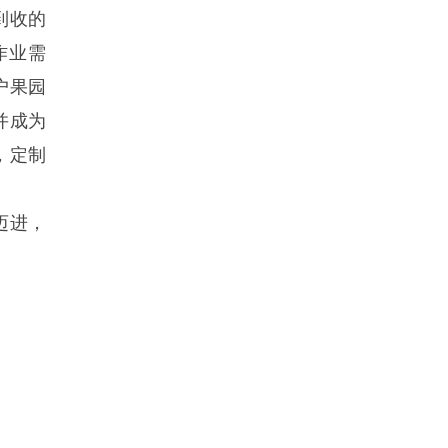
到收的
作业需
户果园
并成为
，定制
迈进，