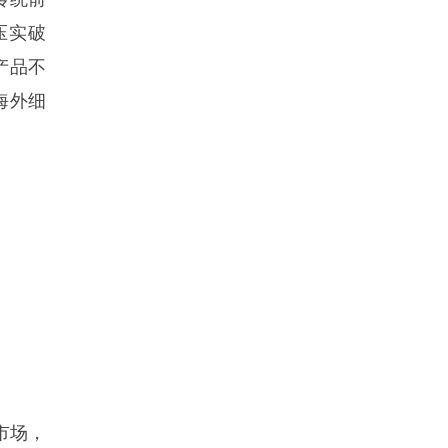
压实破
产品不
海外细
市场，