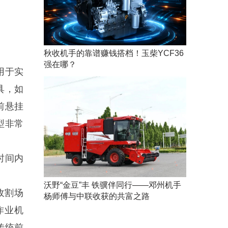
秋收机手的靠谱赚钱搭档！玉柴YCF36
强在哪？
用于实
具，如
前悬挂
型非常
时间内
沃野“金豆”丰 铁骥伴同行——邓州机手
收割场
杨师傅与中联收获的共富之路
作业机
传统前