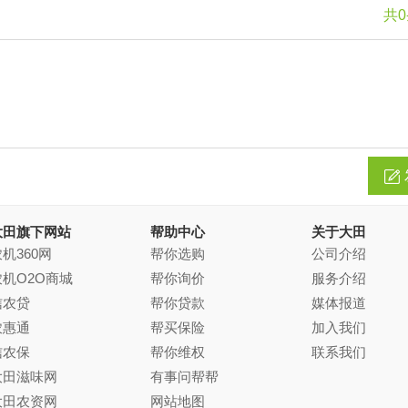
共
大田旗下网站
帮助中心
关于大田
机360网
帮你选购
公司介绍
农机O2O商城
帮你询价
服务介绍
信农贷
帮你贷款
媒体报道
农惠通
帮买保险
加入我们
信农保
帮你维权
联系我们
大田滋味网
有事问帮帮
大田农资网
网站地图